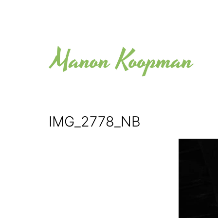
Skip
to
content
Manon
Koopman
IMG_2778_NB