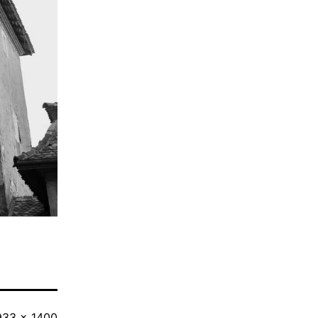
ull
933 × 1400